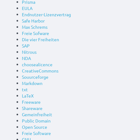
Prisma
EULA
Endnutzer-Lizenzvertrag
Safe Harbor
Max Schrems
Freie Sofware
Die vier Freiheiten
SAP
Nitrous
NDA
choosealicence
CreativeCommons
Souurceforge
Markdown
txt
LaTeX
Freeware
Shareware
Gemeinfreiheit
Public Domain
Open Source
Freie Software
GNU