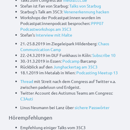
Talks zum Congress auf
media.ccc.de
Stefan ist Fan von Starbug:
Talks von Starbug
Starbug’s Talk am 35C3:
Venenerkennung hacken
Workshops der Podcastpat:innen wurden im
Podcastpat:innenpodcast besprochen:
PPP07
Podcastworkshops am 35C3
Stefan’s
Interview mit Malte
21.-25.8.2019 im Ziegeleipark Mildenberg:
Chaos
Communication Camp
22.-24.3.2019 im DLF Funkhaus in Köln:
Subscribe 10
30.-31.3.2019 in Essen:
Podcamp
Barcamp
Rückblick auf den
Junghackertag am 35C3
18.1.2019 im Metalab in Wien:
Podcasting Meetup 13
Thread
mit Streit nach dem Congress auf Twitter v.a.
zwischen padeluun und Erdgeist.
Twitter Account des Autismus Teams am Congress:
C3Auti
Linus Neumann bei Lanz über
sichere Passwörter
Hörempfehlungen
Empfehlung einiger Talks vom 35C3