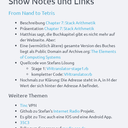
Show Notes und Links
From Nand to Tetris
Beschreibung
Chapter 7: Stack Arithmetik
Präsentation
Chapter 7: Stack Arithmetik
Matthias sagt, die Buchkapitel gibt es nicht mehr auf
der Webseite. Aber:
Eine (vermütlich ältere) gesamte Version des Buches
liegt als Public Domain auf Archive.org:
The Elements
of Computing Systems
Quellcode von Stefans Lösung
Stage 1:
VMtranslator-stage1.rb
kompletter Code:
VMtranslator.rb
Nochmals zur Klärung: Die Adresse steht in A, in M der
Wert der sich hinter der Adresse A befindet.
Weitere Themen
Tinc
VPN
Github zu Stefan’s
Internet Radio
Projekt.
Es gibt zu Tinc auch eine IOS und eine Android App.
35C3